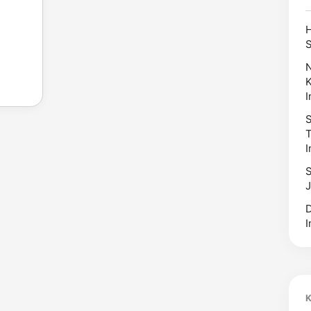
H
S
N
K
I
S
T
I
S
J
D
I