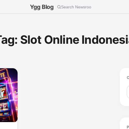
Ygg Blog
Tag:
Slot Online Indones