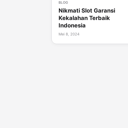
BLOG
Nikmati Slot Garansi
Kekalahan Terbaik
Indonesia
Mei 8, 2024