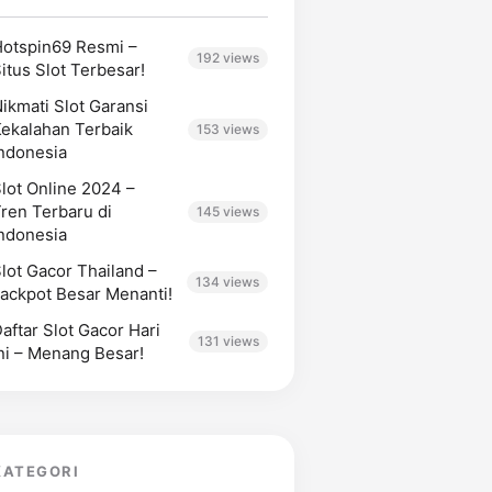
otspin69 Resmi –
192 views
itus Slot Terbesar!
ikmati Slot Garansi
ekalahan Terbaik
153 views
ndonesia
lot Online 2024 –
ren Terbaru di
145 views
ndonesia
lot Gacor Thailand –
134 views
ackpot Besar Menanti!
aftar Slot Gacor Hari
131 views
ni – Menang Besar!
KATEGORI