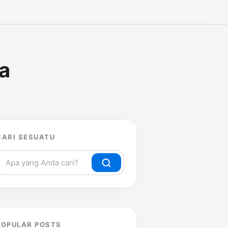
ia
CARI SESUATU
POPULAR POSTS