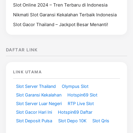
Slot Online 2024 – Tren Terbaru di Indonesia
Nikmati Slot Garansi Kekalahan Terbaik Indonesia
Slot Gacor Thailand – Jackpot Besar Menanti!
DAFTAR LINK
LINK UTAMA
Slot Server Thailand
Olympus Slot
Slot Garansi Kekalahan
Hotspin69 Slot
Slot Server Luar Negeri
RTP Live Slot
Slot Gacor Hari Ini
Hotspin69 Daftar
Slot Deposit Pulsa
Slot Depo 10K
Slot Qris