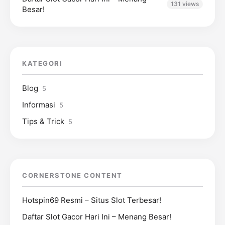
131 views
Besar!
KATEGORI
Blog
5
Informasi
5
Tips & Trick
5
CORNERSTONE CONTENT
Hotspin69 Resmi – Situs Slot Terbesar!
Daftar Slot Gacor Hari Ini – Menang Besar!